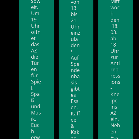
sow
Mitt
von
eit.
woc
13
Um
h
bis
19
den
21
Uhr
18.
Uhr
öffn
03.
einz
et
ab
ula
das
18
den
AZ
Uhr
!
die
zur
Auf
Tür
Anti
Spe
en
rep
nde
für
ress
nba
Spie
ions
sis
l,
-
gibt
Spa
Kne
es
ß
ipe
Ess
und
ins
en,
Mus
AZ
Kaff
ik.
ein.
ee
Euc
Neb
&
h
en
Kak
erw
Ess
ao,