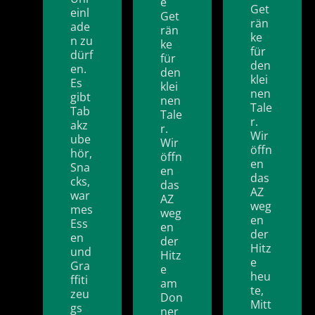
e
Get
einl
Get
rän
ade
rän
ke
n zu
ke
für
dürf
für
den
en.
den
klei
Es
klei
nen
gibt
nen
Tale
Tab
Tale
r.
akz
r.
Wir
ube
Wir
öffn
hör,
öffn
en
Sna
en
das
cks,
das
AZ
war
AZ
weg
mes
weg
en
Ess
en
der
en
der
Hitz
und
Hitz
e
Gra
e
heu
ffiti
am
te,
zeu
Don
Mitt
gs
ner