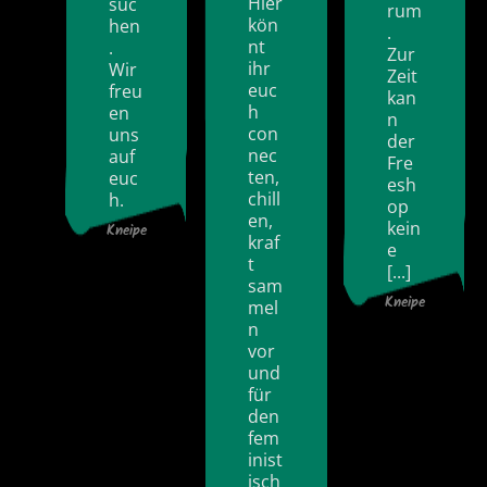
Hier
suc
rum
kön
hen
.
nt
.
Zur
ihr
Wir
Zeit
euc
freu
kan
h
en
n
con
uns
der
nec
auf
Fre
ten,
euc
esh
chill
h.
op
en,
kein
Kneipe
kraf
e
t
[...]
sam
Kneipe
mel
n
vor
und
für
den
fem
inist
isch