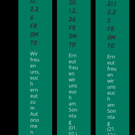
15.
SO.
21.1
2.2
1.2.
2.2
6
26
5
FR
FR
FR
OM
OM
OM
TO
TO
TO
Wir
Ern
Ern
freu
eut
eut
en
freu
freu
uns,
en
en
euc
wir
wir
h
uns
uns
ern
euc
euc
eut
h
h
zu
am
am
m
Son
Son
Aut
nta
nta
ono
g
g
me
(01.
(21.
n
02.)
12.)