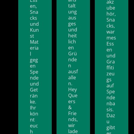
Ess
akz
talt
en,
ube
ung
Sna
hör,
aus
cks
Sna
ges
und
cks,
und
Kun
war
heit
st
mes
lich
Mat
Ess
en
eria
en
Grü
l
und
nde
geg
Gra
n
en
ffiti
ausf
Spe
zeu
alle
nde
gs
n.
und
auf
Hey
Get
Spe
Que
rän
nde
ers
ke.
nba
&
Ihr
sis.
Frie
kön
Daz
nds,
nt
u
wir
euc
gibt
lade
h
es