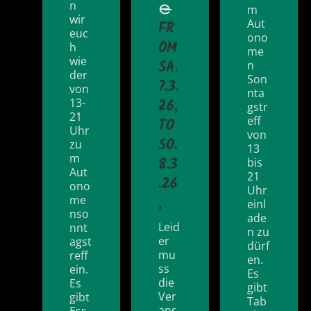
𝚎̶
n
m
wir
Aut
FR
euc
ono
OM
h
me
wie
SA.
n
der
Son
7.3.
von
nta
13-
26
,
gstr
21
eff
TO
Uhr
von
SO.
zu
13
m
8.3
bis
Aut
21
.26
ono
Uhr
me
,
einl
nso
ade
Leid
nnt
n zu
er
agst
dürf
mu
reff
en.
ss
ein.
Es
die
Es
gibt
Ver
gibt
Tab
ans