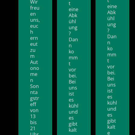
t
Wir
t
eine
freu
eine
Abk
en
Abk
ühl
uns,
ühl
ung
euc
ung
?
h
?
Dan
ern
Dan
n
eut
n
ko
zu
ko
mm
m
mm
t
Aut
t
vor
ono
vor
bei.
me
bei.
Bei
n
Bei
uns
Son
uns
ist
nta
ist
es
gstr
es
kühl
eff
kühl
und
von
und
es
13
es
gibt
bis
gibt
kalt
21
kalt
e
Uhr