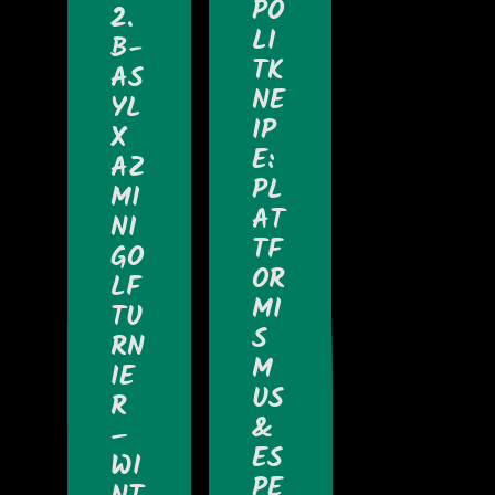
PO
2.
LI
B-
TK
AS
NE
YL
IP
X
E:
AZ
PL
MI
AT
NI
TF
GO
OR
LF
MI
TU
S
RN
M
IE
US
R
&
–
ES
WI
PE