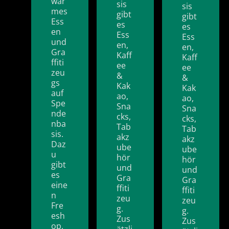
war
sis
sis
mes
gibt
gibt
Ess
es
es
en
Ess
Ess
und
en,
en,
Gra
Kaff
Kaff
ffiti
ee
ee
zeu
&
&
gs
Kak
Kak
auf
ao,
ao,
Spe
Sna
Sna
nde
cks,
cks,
nba
Tab
Tab
sis.
akz
akz
Daz
ube
ube
u
hör
hör
gibt
und
und
es
Gra
Gra
eine
ffiti
ffiti
n
zeu
zeu
Fre
g.
g.
esh
Zus
Zus
op,
ätzli