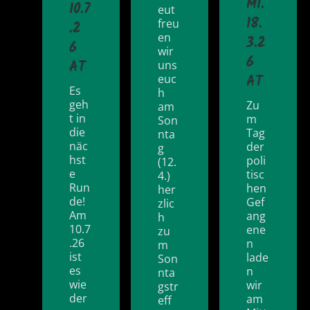
MI.
10.7
eut
18.
freu
.2
en
3.2
6
wir
6
AT
uns
euc
AT
Es
h
geh
Zu
am
t in
m
Son
die
Tag
nta
näc
der
g
hst
poli
(12.
e
tisc
4.)
Run
hen
her
de!
Gef
zlic
Am
ang
h
10.7
ene
zu
.26
n
m
ist
lade
Son
es
n
nta
wie
wir
gstr
der
am
eff