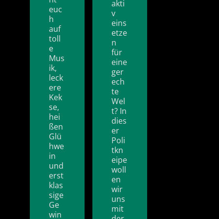
akti
euc
v
h
eins
auf
etze
toll
n
e
für
Mus
eine
ik,
ger
leck
ech
ere
te
Kek
Wel
se,
t? In
hei
dies
ßen
er
Glü
Poli
hwe
tkn
in
eipe
und
woll
erst
en
klas
wir
sige
uns
Ge
mit
win
der