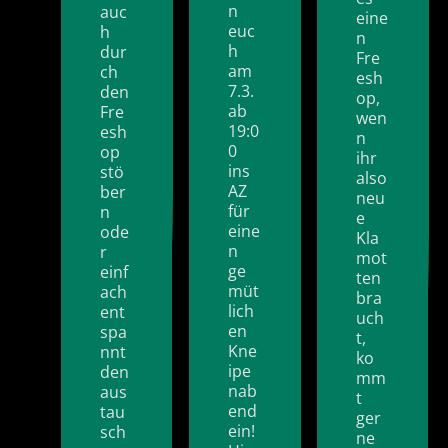
n
auc
eine
euc
h
n
h
dur
Fre
am
ch
esh
7.3.
den
op,
ab
Fre
wen
19:0
esh
n
0
op
ihr
ins
stö
also
AZ
ber
neu
für
n
e
eine
ode
Kla
n
r
mot
ge
einf
ten
müt
ach
bra
lich
ent
uch
en
spa
t,
Kne
nnt
ko
ipe
den
mm
nab
aus
t
end
tau
ger
ein!
sch
ne