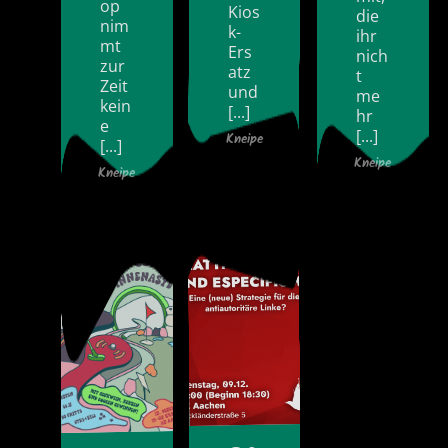
op
Kios
die
nim
k-
ihr
mt
Ers
nich
zur
atz
t
Zeit
und
me
kein
[...]
hr
e
[...]
Kneipe
[...]
Kneipe
Kneipe