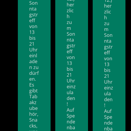
Son
her
her
nta
zlic
zlic
gstr
h
h
eff
zu
zu
von
m
m
13
Son
Son
bis
nta
nta
21
gstr
gstr
Uhr
eff
eff
einl
von
von
ade
13
13
n zu
bis
bis
dürf
21
21
en.
Uhr
Uhr
Es
einz
einz
gibt
ula
ula
Tab
den
den
akz
!
!
ube
Auf
Auf
hör,
Spe
Spe
Sna
nde
nde
cks,
nba
nba