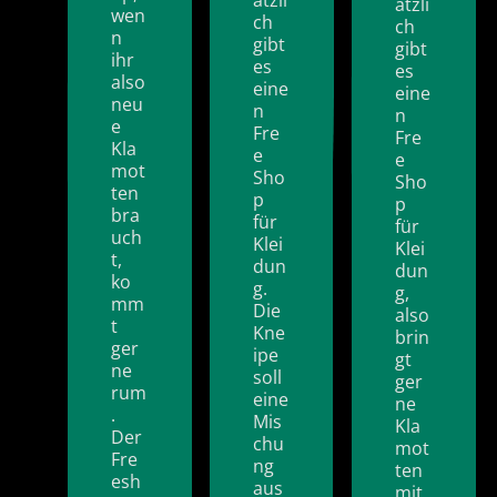
ätzli
wen
ch
ch
n
gibt
gibt
ihr
es
es
also
eine
eine
neu
n
n
e
Fre
Fre
Kla
e
e
mot
Sho
Sho
ten
p
p
bra
für
für
uch
Klei
Klei
t,
dun
dun
ko
g.
g,
mm
Die
also
t
Kne
brin
ger
ipe
gt
ne
soll
ger
rum
eine
ne
.
Mis
Kla
Der
chu
mot
Fre
ng
ten
esh
aus
mit,