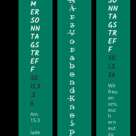
̶𝙼̶
SO
M
Ä̶
NN
ER
𝚛̶
TA
SO
𝚣̶
GS
NN
̶𝚅̶
TR
TA
𝚘̶
EF
GS
𝚛̶
F
TR
𝚊̶
SO.
EF
𝚋̶
1.3.
F
𝚎̶
26
SO.
𝚗̶
15.3
Wir
𝚍̶
freu
.2
̶𝙺̶
en
6
uns,
𝚗̶
euc
𝚎̶
Am
h
15.3
𝚒̶
ern
.
eut
𝚙̶
lade
zu