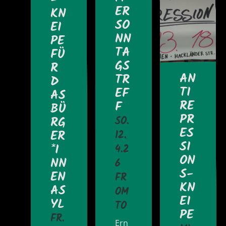
ER
KN
SO
EI
NN
PE
TA
FÜ
GS
R
AN
TR
D
TI
EF
AS
RE
F
BÜ
PR
RG
SO.
ES
ER
12.
SI
*I
4.2
ON
NN
6
S-
EN
FR
KN
AS
OM
EI
YL
TO
PE
FR.
Ern