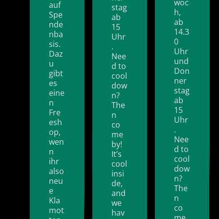
woc
auf
stag
h,
Spe
ab
ab
nde
15
14.3
nba
Uhr
0
sis.
.
Uhr
Daz
Nee
und
u
d to
Don
gibt
cool
ner
es
dow
stag
eine
n?
ab
n
The
15
Fre
n
Uhr
esh
co
.
op,
me
Nee
wen
by!
d to
n
It’s
cool
ihr
cool
dow
also
insi
n?
neu
de,
The
e
and
n
Kla
we
co
mot
hav
me