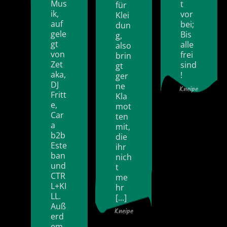
Mus
t
für
ik,
vor
Klei
auf
bei;
dun
gele
Bis
g,
gt
alle
also
von
frei
brin
Zet
sind
gt
aka,
!
ger
DJ
ne
Kneipe
Fritt
Kla
e,
mot
Car
ten
a
mit,
b2b
die
Este
ihr
ban
nich
und
t
CTR
me
L+KI
hr
LL.
[...]
Auß
Kneipe
erd
em