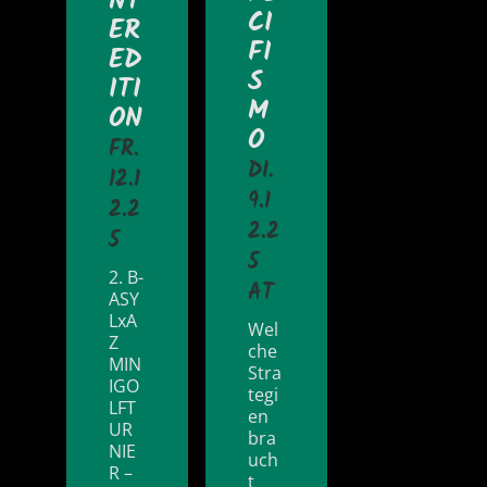
NT
CI
ER
FI
ED
S
ITI
M
ON
O
FR.
DI.
12.1
9.1
2.2
2.2
5
5
2. B-
AT
ASY
LxA
Wel
Z
che
MIN
Stra
IGO
tegi
LFT
en
UR
bra
NIE
uch
R –
t