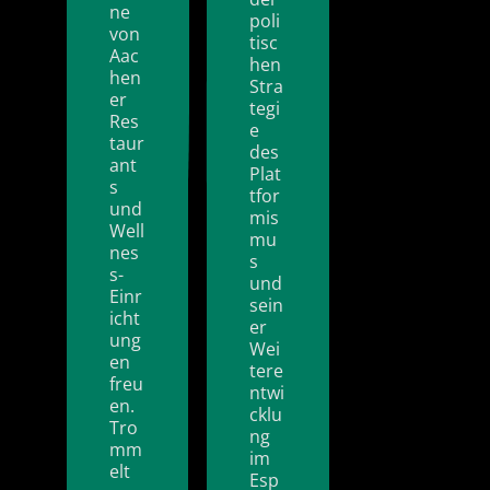
ne
poli
von
tisc
Aac
hen
hen
Stra
er
tegi
Res
e
taur
des
ant
Plat
s
tfor
und
mis
Well
mu
nes
s
s-
und
Einr
sein
icht
er
ung
Wei
en
tere
freu
ntwi
en.
cklu
Tro
ng
mm
im
elt
Esp