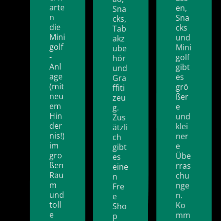
arte
en,
Sna
n
Sna
cks,
die
cks
Tab
Mini
und
akz
golf
Mini
ube
-
golf
hör
Anl
gibt
und
age
es
Gra
(mit
grö
ffiti
neu
ßer
zeu
em
e
g.
Hin
und
Zus
der
klei
ätzli
nis!)
ner
ch
im
e
gibt
gro
Übe
es
ßen
rras
eine
Rau
chu
n
m
nge
Fre
und
n.
e
toll
Ko
Sho
e
mm
p