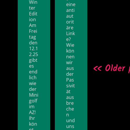
Win
eine
ter
anti
Edit
aut
ion
orit
Am
äre
Frei
Link
tag
e?
den
Wie
12.1
kön
2.25
nen
gibt
wir
Older 
es
aus
end
der
lich
Pas
wie
sivit
der
ät
Mini
aus
golf
bre
im
che
AZ!
n
Ihr
und
kön
uns
nt