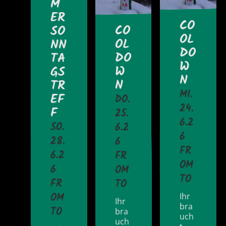
M
ER
CO
CO
SO
OL
OL
NN
DO
DO
TA
W
W
GS
N
N
TR
MI.
EF
DO.
24.
F
25.
6.2
SO.
6.2
6
28.
6
FR
6.2
FR
OM
6
OM
TO
FR
TO
OM
Ihr
Ihr
bra
TO
bra
uch
uch