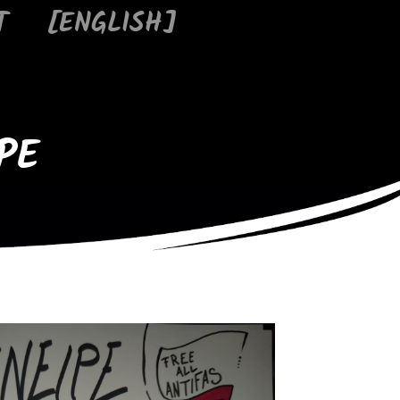
T
[ENGLISH]
PE