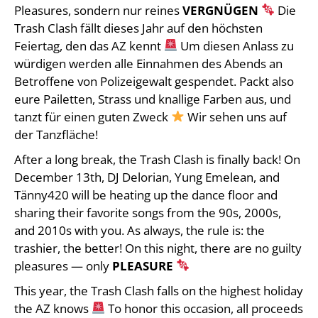
Pleasures, sondern nur reines
VERGNÜGEN
Die
Trash Clash fällt dieses Jahr auf den höchsten
Feiertag, den das AZ kennt
Um diesen Anlass zu
würdigen werden alle Einnahmen des Abends an
Betroffene von Polizeigewalt gespendet. Packt also
eure Pailetten, Strass und knallige Farben aus, und
tanzt für einen guten Zweck
Wir sehen uns auf
der Tanzfläche!
After a long break, the Trash Clash is finally back! On
December 13th, DJ Delorian, Yung Emelean, and
Tänny420 will be heating up the dance floor and
sharing their favorite songs from the 90s, 2000s,
and 2010s with you. As always, the rule is: the
trashier, the better! On this night, there are no guilty
pleasures — only
PLEASURE
This year, the Trash Clash falls on the highest holiday
the AZ knows
To honor this occasion, all proceeds