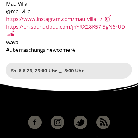
Mau Villa
@mauvilla_
https://www.instagram.com/mau_villa__/
https://on.soundcloud.com/jnYRX28K57l5gN6rUD
wava
#überraschungs newcomer#
Sa. 6.6.26
,
23:00
to
5:00