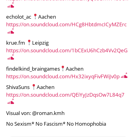
echolot_ac
Aachen
https://on.soundcloud.com/HCg8HbtdmcICyMZErc
krue.fm
Leipzig
https://on.soundcloud.com/1bCExU6hCzb4Vv2QeG
findelkind_braingames
Aachen
https://on.soundcloud.com/Hx32ixyqFivFWiJv0p
ShivaSuns
Aachen
https://on.soundcloud.com/QEiYyJzDqsOw7L84q7
Visual von: @roman.kmh
No Sexism* No Fascism* No Homophobia