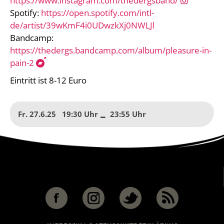
https://www.instagram.com/thedergsband/
Spotify:
https://open.spotify.com/intl-
de/artist/39wKmF4i0UDwzkXj0NWLJl
Bandcamp:
https://thedergs.bandcamp.com/album/pleasure-in-
pain-2
Eintritt ist 8-12 Euro
Fr. 27.6.25
19:30
to
23:55