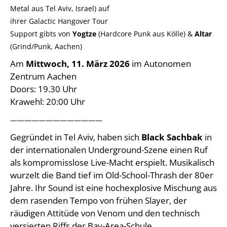
Metal aus Tel Aviv, Israel) auf
ihrer Galactic Hangover Tour
Support gibts von
Yogtze
(Hardcore Punk aus Kölle) &
Altar
(Grind/Punk, Aachen)
Am
Mittwoch, 11. März 2026
im Autonomen
Zentrum Aachen
Doors: 19.30 Uhr
Krawehl: 20:00 Uhr
—————————————
Gegründet in Tel Aviv, haben sich
Black Sachbak
in
der internationalen Underground-Szene einen Ruf
als kompromisslose Live-Macht erspielt. Musikalisch
wurzelt die Band tief im Old-School-Thrash der 80er
Jahre. Ihr Sound ist eine hochexplosive Mischung aus
dem rasenden Tempo von frühen Slayer, der
räudigen Attitüde von Venom und den technisch
versierten Riffs der Bay-Area-Schule.