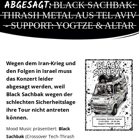
ABGESAGT: ̶B̶L̶A̶C̶K̶ ̶S̶A̶C̶H̶B̶A̶K̶:̶
̶T̶H̶R̶A̶S̶H̶ ̶M̶E̶T̶A̶L̶ ̶A̶U̶S̶ ̶T̶E̶L̶ ̶A̶V̶I̶V̶
̶-̶ ̶S̶U̶P̶P̶O̶R̶T̶:̶ ̶Y̶O̶G̶T̶Z̶E̶ ̶&̶ ̶A̶L̶T̶A̶R̶
Wegen dem Iran-Krieg und
den Folgen in Israel muss
das Konzert leider
abgesagt werden, weil
Black Sachbak wegen der
schlechten Sicherheitslage
ihre Tour nicht antreten
können.
Mood Music präsentiert:
Black
Sachbak
(Crossover Tech-Thrash