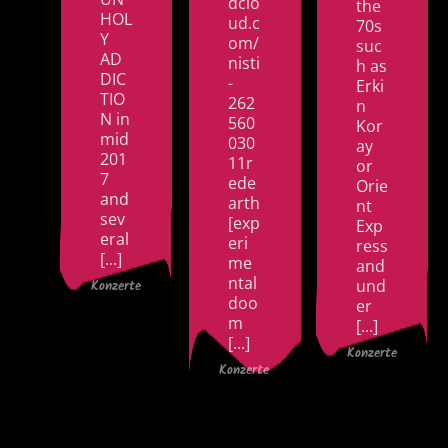
dclo
the
HOL
ud.c
70s
Y
om/
suc
AD
nisti
h as
DIC
-
Erki
TIO
262
n
N in
560
Kor
mid
030
ay
201
11r
or
7
ede
Orie
and
arth
nt
sev
[exp
Exp
eral
eri
ress
[...]
me
and
ntal
und
Konzerte
doo
er
m
[...]
[...]
Konzerte
Konzerte