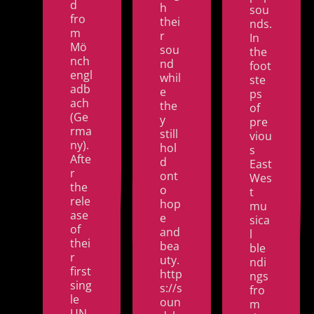
d
h
sou
fro
thei
nds.
m
r
In
Mö
sou
the
nch
nd
foot
engl
whil
ste
adb
e
ps
ach
the
of
(Ge
y
pre
rma
still
viou
ny).
hol
s
Afte
d
East
r
ont
Wes
the
o
t
rele
hop
mu
ase
e
sica
of
and
l
thei
bea
ble
r
uty.
ndi
first
http
ngs
sing
s://s
fro
le
oun
m
UN