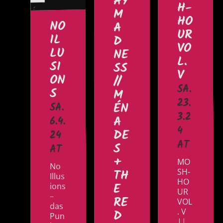
AY
H-
M
HO
NO
A
UR
IL
D
VO
LU
NE
L.
SI
SS
V
ON
//
SA.
S
M
23.
ÉN
SA.
3.2
A
6.4.
4
DE
24
AT
S
AT
+
MO
No
TH
SH-
Illus
HO
E
ions
UR
–
RE
VOL
das
D
. V
Pun
||