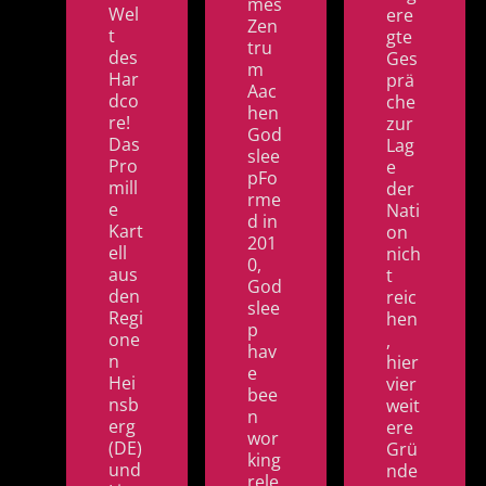
mes
Wel
ere
Zen
t
gte
tru
des
Ges
m
Har
prä
Aac
dco
che
hen
re!
zur
God
Das
Lag
slee
Pro
e
pFo
mill
der
rme
e
Nati
d in
Kart
on
201
ell
nich
0,
aus
t
God
den
reic
slee
Regi
hen
p
one
,
hav
n
hier
e
Hei
vier
bee
nsb
weit
n
erg
ere
wor
(DE)
Grü
king
und
nde
rele