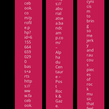
cyni
ceb
s://
cis
ook.
abu
m
co
rial
to
m/p
atse
brin
rofil
a.ba
g
e.p
ndc
so
hp?
am
me
id=6
p.co
jerk
155
m/
y
664
–
and
659
Alp
rau
029
ha
cou
0
du
s
bas
Cen
piec
s+a
taur
es
rts
e –
of
http
Pos
roc
s://
t
k
ww
Roc
mu
w.fa
k &
sic
ceb
Gaz
that
ook.
e.
feel