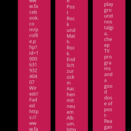
ww
n
play
w.fa
Pos
gro
ceb
t
und
ook.
Roc
nos
co
k
talgi
m/p
und
a,
rofil
Mat
che
e.p
h
ep
hp?
Roc
TV
id=1
k.
pro
000
End
gra
631
lich
ms
932
zur
and
404
ück
a
07
in
goo
Wir
Aac
d
ed//
hen
dos
Fad
mit
e of
ed
neu
pos
http
em
t-
s://
Alb
Rea
ww
um.
gan
w.fa
http