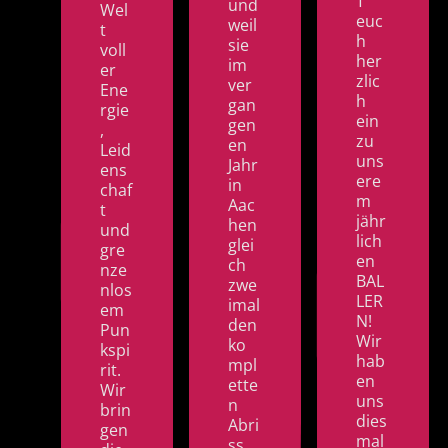
T
und
Wel
euc
weil
t
h
sie
voll
her
im
er
zlic
ver
Ene
h
gan
rgie
ein
gen
,
zu
en
Leid
uns
Jahr
ens
ere
in
chaf
m
Aac
t
jähr
hen
und
lich
glei
gre
en
ch
nze
BAL
zwe
nlos
LER
imal
em
N!
den
Pun
Wir
ko
kspi
hab
mpl
rit.
en
ette
Wir
uns
n
brin
dies
Abri
gen
mal
ss