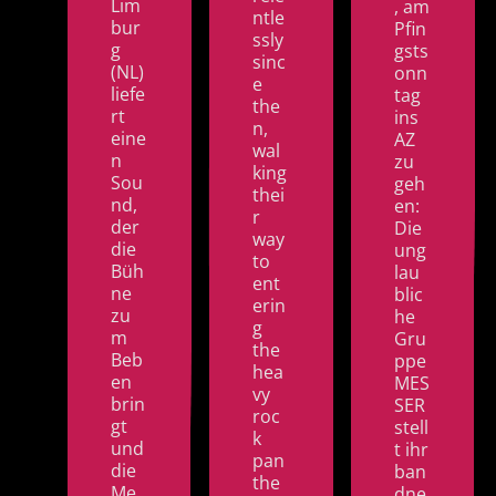
Lim
, am
ntle
bur
Pfin
ssly
g
gsts
sinc
(NL)
onn
e
liefe
tag
the
rt
ins
n,
eine
AZ
wal
n
zu
king
Sou
geh
thei
nd,
en:
r
der
Die
way
die
ung
to
Büh
lau
ent
ne
blic
erin
zu
he
g
m
Gru
the
Beb
ppe
hea
en
MES
vy
brin
SER
roc
gt
stell
k
und
t ihr
pan
die
ban
the
Me
dne