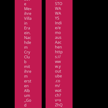
STO
e
WA
Me»
WA
ihre
YS
Villa
Indi
in
e/e
Era
mo
ein.
aus
Nac
Aac
hde
hen
m
http
Cry
s://
Clu
ww
b
w.y
mit
out
ihre
ube
m
.co
erst
m/
en
wat
Alb
ch?
um
v=x
,,Go
ZhQ
d