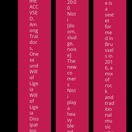
mit
20:0
e is
ACC
0
a
VSE
Nïst
sext
D,
i
et
Am
[do
for
ong
om,
me
Trai
slud
d in
dor
ge,
Bru
s,
nois
ssel
One
e]
s in
xx
The
201
und
new
6, a
Will
co
mix
of
mer
of
Lige
s
roc
ia
Nïst
k
Will
i
and
of
play
trad
Lige
a
itio
ia
hea
nal
Diss
vy
mu
ipat
ble
sic
ion
nd