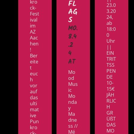
FL
kro
23.0
ck-
AG
3.20
Fest
24,
S
ival
ab
im
MO.
18:0
AZ
0
8.4
Aac
Uhr
hen
.2
||
!
4
EIN
Ber
TRIT
AT
eite
TSS
t
PEN
Mo
euc
DE
od
h
10-
Mus
vor
15€
ic
auf
JÄH
Mo
das
RLIC
nda
ulti
H
y
mat
GR
Ma
ive
ÜßT
dne
Pun
DAS
ss //
kro
MO
Mé
ck-