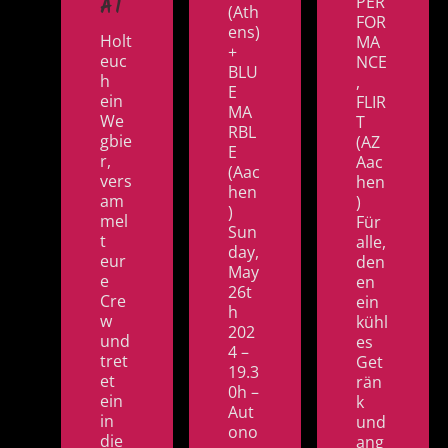
PER
AT
(Ath
FOR
ens)
Holt
MA
+
euc
NCE
BLU
h
,
E
ein
FLIR
MA
We
T
RBL
gbie
(AZ
E
r,
Aac
(Aac
vers
hen
hen
am
)
)
mel
Für
Sun
t
alle,
day,
eur
den
May
e
en
26t
Cre
ein
h
w
kühl
202
und
es
4 –
tret
Get
19.3
et
rän
0h –
ein
k
Aut
in
und
ono
die
ang