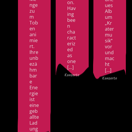
on.
nge
ues
Hav
zu
Alb
ing
m
um
bee
Tob
„Kr
n
en
ater
cha
ani
mu
ract
mie
sik“
eriz
rt.
vor
ed
Ihre
und
as
unb
mac
one
ezä
ht
[...]
hm
[...]
bar
Konzerte
Konzerte
e
Ene
rgie
ist
eine
geb
allte
Lad
ung