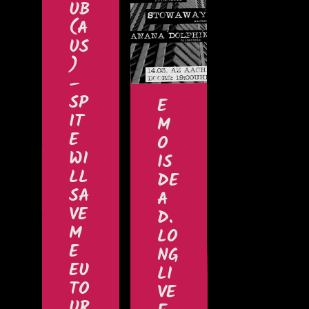
UB
(A
US
)
–
SP
E
IT
M
E
O
WI
IS
LL
DE
SA
A
VE
D.
M
LO
E
NG
EU
LI
TO
VE
UR