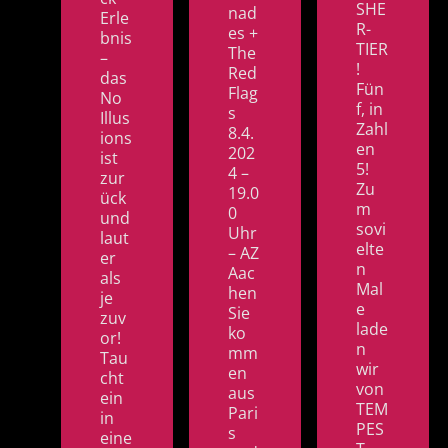
SHE
nad
Erle
R-
es +
bnis
TIER
The
–
!
Red
das
Fün
Flag
No
f, in
s
Illus
Zahl
8.4.
ions
en
202
ist
5!
4 –
zur
Zu
19.0
ück
m
0
und
sovi
Uhr
laut
elte
– AZ
er
n
Aac
als
Mal
hen
je
e
Sie
zuv
lade
ko
or!
n
mm
Tau
wir
en
cht
von
aus
ein
TEM
Pari
in
PES
s
eine