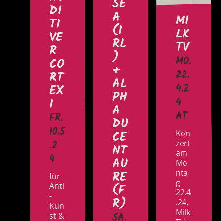
SE
DI
A
MI
TI
(I
LK
VE
RL
TV
R
)
MO.
CO
+
RT
22.
AL
EX
4.2
PH
I
4
A
AT
FR.
DU
10.5
CE
Kon
zert
.2
NT
am
4
AU
Mo
RE
nta
für
g
Anti
(F
22.4
-
R)
.24,
Kun
Milk
st &
SA.