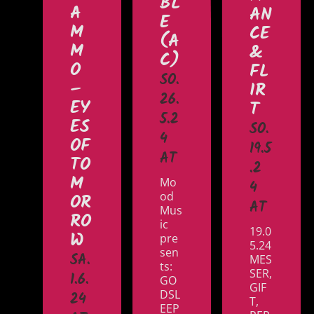
BL
A
AN
E
M
CE
(A
M
&
C)
O
FL
SO.
–
IR
26.
EY
T
5.2
ES
SO.
4
OF
19.5
AT
TO
.2
M
Mo
4
OR
od
AT
Mus
RO
ic
19.0
W
pre
5.24
sen
SA.
MES
ts:
SER,
1.6.
GO
GIF
DSL
24
T,
EEP