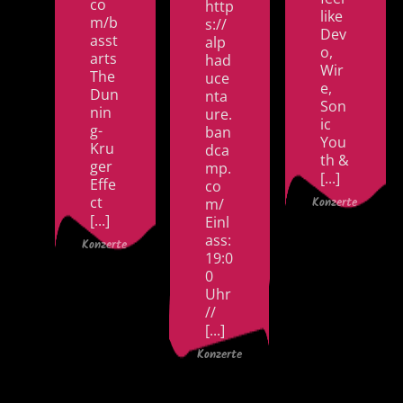
co
http
like
m/b
s://
Dev
asst
alp
o,
arts
had
Wir
The
uce
e,
Dun
nta
Son
nin
ure.
ic
g​-​
ban
You
Kru
dca
th &
ger
mp.
[...]
Effe
co
ct
m/
Konzerte
[...]
Einl
ass:
Konzerte
19:0
0
Uhr
//
[...]
Konzerte