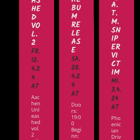
AS
A.
BU
HE
T.
M
D
M.
RE
VO
SN
LE
L.
IP
AS
2
ER
E
FR.
VI
SA.
12.
CT
20.
4.2
IM
4.2
4
MI.
4
AT
3.4.
AT
Aac
24
hen
Doo
AT
Unl
rs:
eas
19:0
Pho
hed
0
enic
vol.
Begi
ian
2
nn:
Driv