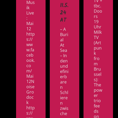
TV +
Mus
11.5.
tbc.
ik
Doo
24
Live
rs
:
AT
19
Mai
Uhr
12
– A
Milk
http
Buri
TV
s://
al
(Art
ww
At
pun
w.fa
Sea
k
ceb
– In
fro
ook.
den
m
co
und
Bru
m/
efini
ssel
Mai
erb
s):
12N
are
The
oise
n
pow
Gro
Schl
er
doc
iere
trio
k
n
fee
http
zwis
ds
s://
che
on