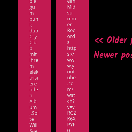
eim
ble
Mid
gu
su
m
mm
pun
er
k
Rec
duo
ord
Cry
Older 
s
Clu
http
b
Newer po
s://
mit
ww
ihre
w.y
m
out
elek
ube
trisi
.co
ere
m/
nde
wat
n
ch?
Alb
v=v
um
RGZ
,,Spi
K6X
te
PYF
Will
0
Sav