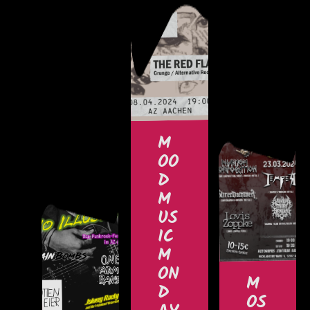
M
OO
D
M
US
IC
M
ON
M
D
OS