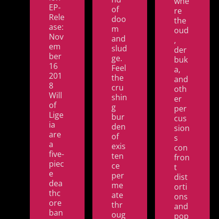
whe
EP-
of
re
Rele
doo
the
ase:
m
oud
Nov
and
,
em
slud
der
ber
ge.
buk
16
Feel
a,
201
the
and
8
cru
oth
Will
shin
er
of
g
per
Lige
bur
cus
ia
den
sion
are
of
s
a
exis
con
five-
ten
fron
piec
ce
t
e
per
dist
dea
me
orti
thc
ate
ons
ore
thr
and
ban
oug
pop