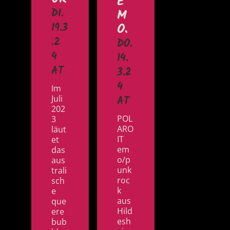
E
M
DI.
O.
19.3
.2
DO.
4
14.
AT
3.2
4
Im
Juli
AT
202
POL
3
ARO
läut
IT
et
em
das
o/p
aus
unk
trali
roc
sch
k
e
aus
que
Hild
ere
esh
bub