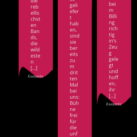
die
bei
geli
reb
m
efer
ellis
Billi
t
chst
ng
hab
en
rich
en,
Ban
tig
sind
ds,
in’s
sie
die
Zeu
ber
wild
g
eits
este
gele
zu
n
gt
m
[...]
und
drit
Konzerte
hoff
ten
en,
Mal
ihr
bei
[...]
uns:
Büh
Konzerte
ne
frei
für
die
unf