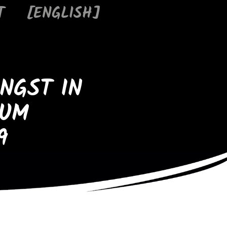
T
[ENGLISH]
NGST IN
ZUM
9