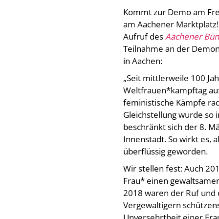
Kommt zur Demo am Frei
am Aachener Marktplatz!
Aufruf des
Aachener Bünd
Teilnahme an der Demon
in Aachen:
„Seit mittlerweile 100 Ja
Weltfrauen*kampftag au
feministische Kämpfe radi
Gleichstellung wurde so 
beschränkt sich der 8. Mär
Innenstadt. So wirkt es, 
überflüssig geworden.
Wir stellen fest: Auch 20
Frau* einen gewaltsamen
2018 waren der Ruf und d
Vergewaltigern schützens
Unversehrtheit einer Fr