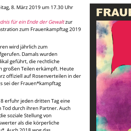
tag, 8. März 2019 um 17.30 Uhr
nis für ein Ende der Gewalt
zur
stration zum Frauenkampftag 2019
hren wird jährlich zum
fgerufen. Damals wurden
kal geführt, die rechtliche
in großen Teilen erkämpft. Heute
z offiziell auf Rosenverteilen in der
als sei der Frauen*kampftag
18 erfuhr jeden dritten Tag eine
 Tod durch ihren Partner. Auch
ie soziale Stellung von
werter als die körperliche
au*. Auch 2018 wog das