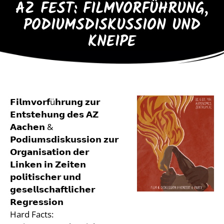
AZ FEST: FILMVORFÜHRUNG,
PODIUMSDISKUSSION UND
KNEIPE
𝗙𝗶𝗹𝗺𝘃𝗼𝗿𝗳ü𝗵𝗿𝘂𝗻𝗴 𝘇𝘂𝗿
𝗘𝗻𝘁𝘀𝘁𝗲𝗵𝘂𝗻𝗴 𝗱𝗲𝘀 𝗔𝗭
𝗔𝗮𝗰𝗵𝗲𝗻 &
𝗣𝗼𝗱𝗶𝘂𝗺𝘀𝗱𝗶𝘀𝗸𝘂𝘀𝘀𝗶𝗼𝗻 𝘇𝘂𝗿
𝗢𝗿𝗴𝗮𝗻𝗶𝘀𝗮𝘁𝗶𝗼𝗻 𝗱𝗲𝗿
𝗟𝗶𝗻𝗸𝗲𝗻 𝗶𝗻 𝗭𝗲𝗶𝘁𝗲𝗻
𝗽𝗼𝗹𝗶𝘁𝗶𝘀𝗰𝗵𝗲𝗿 𝘂𝗻𝗱
𝗴𝗲𝘀𝗲𝗹𝗹𝘀𝗰𝗵𝗮𝗳𝘁𝗹𝗶𝗰𝗵𝗲𝗿
𝗥𝗲𝗴𝗿𝗲𝘀𝘀𝗶𝗼𝗻
Hard Facts: